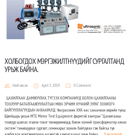
ХОЛБОГДОХ МЭРГЭЖИЛТНҮҮДИЙГ СУРГАЛТАНД
УРЬЖ БАЙНА.
Нийтэлсэн
April 3, 2019
0 Comment
ЦАХИЛГААН ДАМЖУУЛАХ, ТҮГЭЭХ КОМПАНИУД БОЛОН ЦАХИЛГААНЫ
ТООЛУУР БАТАЛГААЖУУЛАЛТЫН МӨН ЭРЧИМ ХҮЧНИЙ ЗУРАГ ЗОХИОГЧ
БАЙГУУЛЛАГУУДЫН АНХААРАЛД: Ультрасоник ХХК-иас санаачлан өөрийн түнш
Щвейцарь улсын MTE Meter Test Equipment фирмтэй хамтран “Цахилгааны
тоолуур шалгах эталон тоног төхөөрөмжүүд болон хүчний трансформатор хянах
систем” танилцуулах сургалт, семинарыг зохион байгуулах гэж байгаа тул
холбогдох мэргэжилтнүүд идэвхтэй хамрагдахыг урьж байна. …
Дэлгэрэнгүй