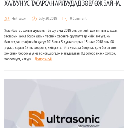
ХАЛУУН УС ТАСАРСАН АЙЛУУДАД ЗӨВЛӨЖ БАЙНА.
Нийтэлсэн
July 20, 2018
0 Comment
Улаанбаатар хотын дулааны төв шугамд 2018 оны зун хийгдэх нягтын шахалт,
засварын ажил болон улсын төсвийн хөрөнгө оруулалтаар хийх ажлууд нь
батлагдсан графикийн дагуу 2018 оны 5 дугаар сарын 15-наас 2018 оны 08
дугаар сарын 18-ны хооронд хийгдэнэ. Энэ хугацаа баяр наадам болон олон
хоногийн борооны улмаас хойшлогдох магадлалтай. Одоогоор ихэнх хотхон,
хорооллууд халуун…
Дэлгэрэнгүй