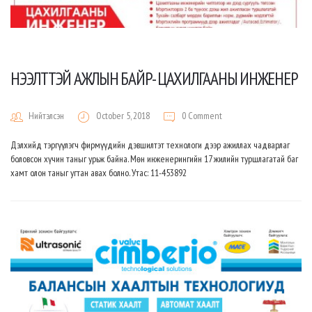
НЭЭЛТТЭЙ АЖЛЫН БАЙР- ЦАХИЛГААНЫ ИНЖЕНЕР
Нийтэлсэн
October 5, 2018
0 Comment
Дэлхийд тэргүүлэгч фирмүүдийн дэвшилтэт технологи дээр ажиллах чадварлаг
боловсон хүчин таныг урьж байна. Мөн инженерингийн 17 жилийн туршлагатай баг
хамт олон таныг угтан авах болно. Утас: 11-453892