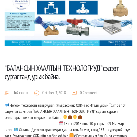
“БАЛАНСЫН ХААЛТЫН ТЕХНОЛОГИУД” сэдэвт
сургалтанд урьж байна.
Нийтэлсэн
October 3, 2018
0 Comment
Ногоон технологи нэвтрүүлэгч Ультрасоник ХХК-аас Итали улсын “Cimberio”
фирмтэй хамтран “БАЛАНСЫН ХААЛТЫН ТЕХНОЛОГИУД” сэдэвт сургалт
семинарыг зохион явуулах гэж байна.
———————————————————-
#Хэзээ:2018 оны 10-р сарын 09 Мягмар
гараг
#Хаана: Дүнжингарав худалдааны төвийн урд талд,133-р сургуулийн зүүн
талд, Ультрасоник ХХК-ийн салбар оффис
#Сургалтын хэлбэр: Онол, семинар,