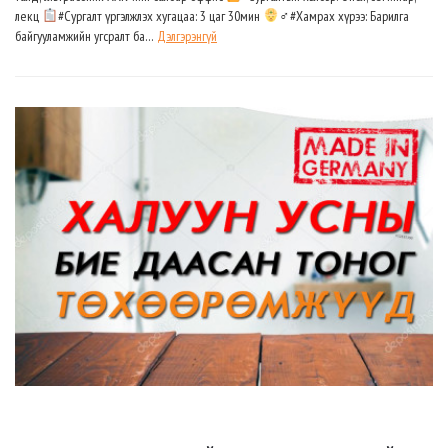
лекц
#Сургалт үргэлжлэх хугацаа: 3 цаг 30мин
‍♂#Хамрах хүрээ: Барилга
байгууламжийн угсралт ба…
Дэлгэрэнгүй