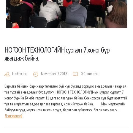
НОГООН ТЕХНОЛОГИЙН сургалт 7 хоног бүр
явагдаж байна.
Нийтэлсэн
November 7, 2018
0 Comment
Барилга байшин барихаар төлөвлөж буй хүн бүхэнд зориулж амьдралын чанар, ая
тав тухтай амьдралыг бүрдүүлэгч НОГООН ТЕХНОЛОГИУД-ын цуврал сургалт 7
хоног бүрийн Бямба гарагт 11 цагаас явагдаж байна. Сонирхсон хүн бүрт нээлттэй
тул та амралтын өдрөө цаг зав гаргаад ирэхийг урьж байна. Мөн мэргэжлийн
байгууллагууд, мэргэшсэн инженерүүд, барилгын гүйцэтгэгч болон захиалагч…
Дэлгэрэнгүй