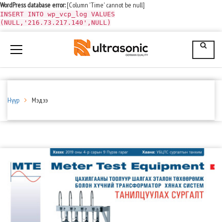
WordPress database error:
[Column 'Time' cannot be null]
INSERT INTO wp_vcp_log VALUES
(NULL,'216.73.217.140',NULL)
Нүүр
Мэдээ