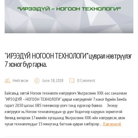
“ИРЭЭДҮЙ НОГООН ТЕХНОЛОГИ” цуврал нэвтрүүлэг
7 хоног бүр гарна.
Нийтэлсэн
June 18, 2018
0 Comment
Байгальд ээлтэй Ногоон технологи нэвтрүүлэгч Ультрасоник ХХК-аас санаачлан
“ИРЭЭДҮЙ – НОГООН ТЕХНОЛОГИ” цуврал нэвтрүүлгийг 7 хоног бүрийн Бямба
гарагт 20:30 цагаас UBS телевизээр үзэгч танд хүрэхээр боллоо. Энэхүү
нэвтрүүлэг нь Ногоон технологиудын үр дүнг бодитоор харуулах зорилготой
бөгөөд өнгөрсөн 17 жилийн хугацаанд Ультрасоник ХХК-ийн нэвтрүүлсэн, олон
чухал технологиудыг 15 минутанд багтааж цуврал хэлбэрээр…
Дэлгэрэнгүй