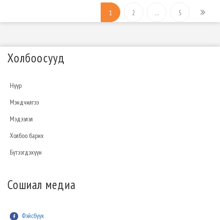
1
2
…
5
Холбоосууд
Нүүр
Мэндчилгээ
Мэдээлэл
Холбоо барих
Бүтээгдэхүүн
Сошиал медиа
Фэйсбүүк