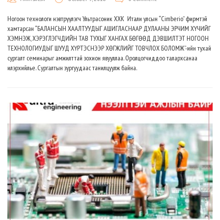
Ногоон технологи нэвтрүүлэгч Ультрасоник ХХК Итали улсын “Cimberio” фирмтэй
хамтарсан “БАЛАНСЫН ХААЛТУУДЫГ АШИГЛАСНААР ДУЛААНЫ ЭРЧИМ ХҮЧИЙГ
ХЭМНЭЖ, ХЭРЭГЛЭГЧДИЙН ТАВ ТУХЫГ ХАНГАХ БӨГӨӨД ДЭВШИЛТЭТ НОГООН
ТЕХНОЛОГИУДЫГ ШУУД ХҮРТЭСНЭЭР ХӨГЖЛИЙГ ТОВЧЛОХ БОЛОМЖ”-ийн тухай
сургалт семинарыг амжилттай зохион явууллаа. Оролцогчиддоо талархсанаа
илэрхийлье. Сургалтын зургуудаас танилцуулж байна.