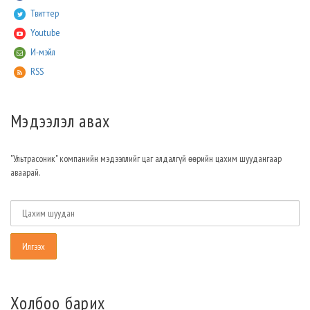
Твиттер
Youtube
И-мэйл
RSS
Мэдээлэл авах
"Ультрасоник" компанийн мэдээллийг цаг алдалгүй өөрийн цахим шуудангаар
аваарай.
Холбоо барих