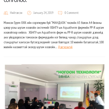
Нийтэлсэн
January 24, 2019
0 Comment
Монкон Групп ХХК-ийн хэрэгжүүлж буй “МАНДАЛА” төслийн А3 болон А4 блокны
цэвэр усны шугам хоолойн системийг ХБНГУ-ын Aquatherm фирмийн PP-R шугам
хоолойгоор хийлээ. ХБНГУ-ын Aquatherm фирм нь PP-R шугам хоолойг дэлхийд
анх үйлдвэрлэсэн томоохон фирмүүдийн нэг бөгөөд чанар, стандартын дээд
стандартыг хангасан бүтээгдэхүүнийг санал болгодог. 10 жилийн баталгаатай, 100
жилийн насжилттай энэхүү шугам хоолойн…
Дэлгэрэнгүй