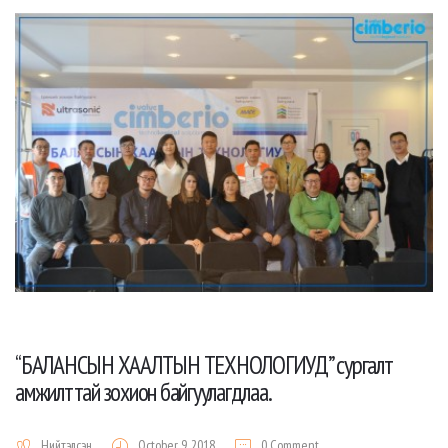
“БАЛАНСЫН ХААЛТЫН ТЕХНОЛОГИУД” сургалт
амжилттай зохион байгуулагдлаа.
Нийтэлсэн
October 9, 2018
0 Comment