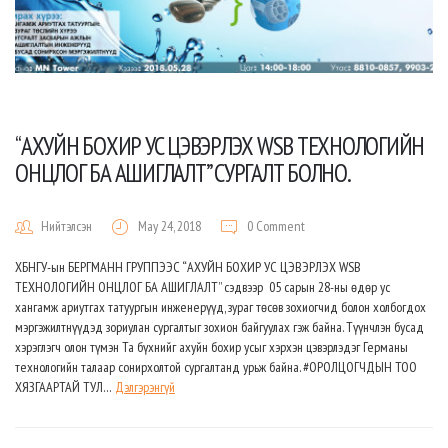
“АХУЙН БОХИР УС ЦЭВЭРЛЭХ WSB ТЕХНОЛОГИЙН
ОНЦЛОГ БА АШИГЛАЛТ” CУРГАЛТ БОЛНО.
Нийтэлсэн
May 24, 2018
0 Comment
ХБНГУ-ын БЕРГМАНН ГРУППЭЭС “АХУЙН БОХИР УС ЦЭВЭРЛЭХ WSB
ТЕХНОЛОГИЙН ОНЦЛОГ БА АШИГЛАЛТ” сэдвээр 05 сарын 28-ны өдөр ус
хангамж ариутгах татуургын инженерүүд, зураг төсөв зохиогчид болон холбогдох
мэргэжилтнүүдэд зориулан сургалтыг зохион байгуулах гэж байна. Түүнчлэн бусад
хэрэглэгч олон түмэн Та бүхнийг ахуйн бохир усыг хэрхэн цэвэрлэдэг Германы
технологийн талаар сонирхолтой сургалтанд урьж байна. #ОРОЛЦОГЧДЫН ТОО
ХЯЗГААРТАЙ ТУЛ…
Дэлгэрэнгүй