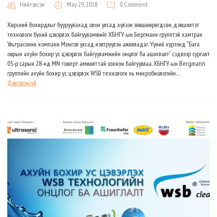
Нийтэлсэн
May 29, 2018
0 Comment
Хөрсний бохирдлыг бууруулахад олон улсад хүлээн зөвшөөрөгдсөн, дэвшилтэт
технологи бүхий цэвэрлэх байгууламжийг ХБНГУ-ын Бергманн групптэй хамтран
Ультрасоник компани Монгол улсад нэвтрүүлэн ажилладаг. Үүний хүрээнд “Бага
оврын ахуйн бохир ус цэвэрлэх байгууламжийн онцлог ба ашиглалт” сэдвээр сургалт
05-р сарын 28-нд MN товерт амжилттай зохион байгууллаа. ХБНГУ-ын Bergmann
группийн ахуйн бохир ус цэвэрлэх WSB технологи нь микробиологийн…
Дэлгэрэнгүй