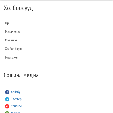
Холбоосууд
Нүүр
Мэндчилгээ
Мэдээлэл
Холбоо барих
Бүтээгдэхүүн
Сошиал медиа
Фэйсбүүк
Твиттер
Youtube