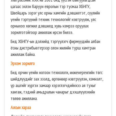
цагаас эхлэн баруун европын тэр тусмаа ХБНГУ,
Швейцарь зэрэг улс орны хамгийн дэвшилтэт, сүүлийн
үеийн тэргүүний техник технологийг нэвтрүүлж, улс
орныхоо хөгжил дэвшилд хувь нэмрээ оруулах
зорилготойгоор ажиллаж ирсэн билээ.
Бид ХБНГУ-ын дэлхийд тэргүүлэгч фирмүүдийн албан
ёсны дистрибьютерээр олон жилийн турш хамтран
ажиллаж байна.
Эрхэм зорилго
Бид орчин үеийн ногоон технологи, инженеренгийн төгс
шийдлүүдийг зах зээлд, өргөнөөр нэвтрүүлэн, хэмнэлт,
үр ашгийг хүргэх замаар хэрэглэгчдийнхээ ая тухыг
хангаж, тэдний амьдралын чанарыг дээшлүүлэхийн
төлөө ажиллана.
Алсын хараа