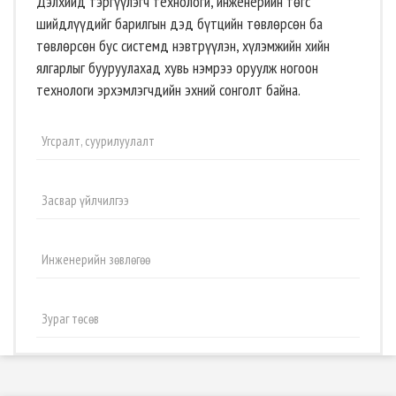
Дэлхийд тэргүүлэгч технологи, инженерийн төгс
шийдлүүдийг барилгын дэд бүтцийн төвлөрсөн ба
төвлөрсөн бус системд нэвтрүүлэн, хүлэмжийн хийн
ялгарлыг бууруулахад хувь нэмрээ оруулж ногоон
технологи эрхэмлэгчдийн эхний сонголт байна.
Угсралт, суурилуулалт
Засвар үйлчилгээ
Инженерийн зөвлөгөө
Зураг төсөв