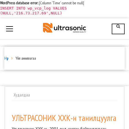
WordPress database error:
[Column 'Time' cannot be null]
INSERT INTO wp_vcp_log VALUES
(NULL,'216.73.217.69',NULL)
Нүүр
Үйл ажиллагаа
Худалдаа
УЛЬТРАСОНИК ХХК-н танилцуулга
Ультрасоник ХХК нь 2001 онд үүсгэн байгуулагдсан