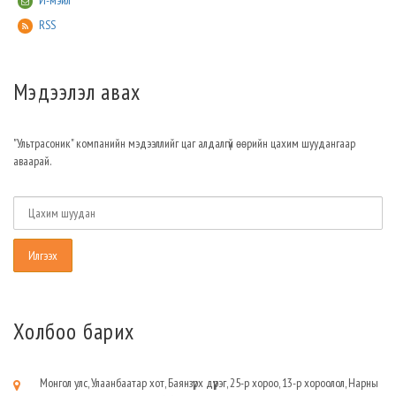
И-мэйл
RSS
Мэдээлэл авах
"Ультрасоник" компанийн мэдээллийг цаг алдалгүй өөрийн цахим шуудангаар
аваарай.
Холбоо барих
Монгол улс, Улаанбаатар хот, Баянзүрх дүүрэг, 25-р хороо, 13-р хороолол, Нарны