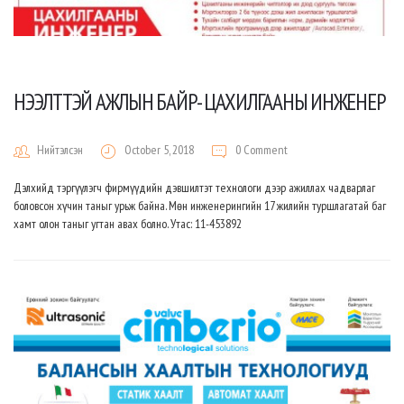
НЭЭЛТТЭЙ АЖЛЫН БАЙР- ЦАХИЛГААНЫ ИНЖЕНЕР
Нийтэлсэн
October 5, 2018
0 Comment
Дэлхийд тэргүүлэгч фирмүүдийн дэвшилтэт технологи дээр ажиллах чадварлаг
боловсон хүчин таныг урьж байна. Мөн инженерингийн 17 жилийн туршлагатай баг
хамт олон таныг угтан авах болно. Утас: 11-453892