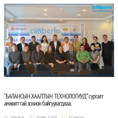
“БАЛАНСЫН ХААЛТЫН ТЕХНОЛОГИУД” сургалт
амжилттай зохион байгуулагдлаа.
Нийтэлсэн
October 9, 2018
0 Comment