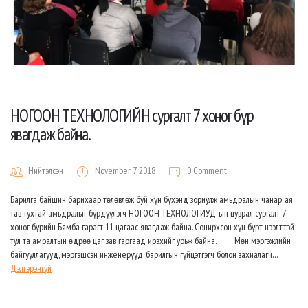
НОГООН ТЕХНОЛОГИЙН сургалт 7 хоног бүр
явагдаж байна.
Нийтэлсэн
November 7, 2018
0 Comment
Барилга байшин барихаар төлөвлөж буй хүн бүхэнд зориулж амьдралын чанар, ая
тав тухтай амьдралыг бүрдүүлэгч НОГООН ТЕХНОЛОГИУД-ын цуврал сургалт 7
хоног бүрийн Бямба гарагт 11 цагаас явагдаж байна. Сонирхсон хүн бүрт нээлттэй
тул та амралтын өдрөө цаг зав гаргаад ирэхийг урьж байна. Мөн мэргэжлийн
байгууллагууд, мэргэшсэн инженерүүд, барилгын гүйцэтгэгч болон захиалагч…
Дэлгэрэнгүй