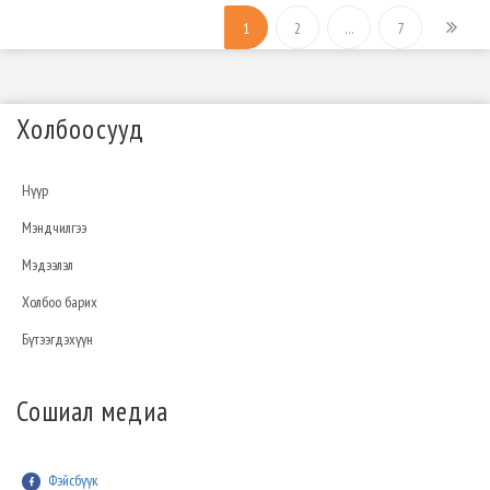
1
2
…
7
Холбоосууд
Нүүр
Мэндчилгээ
Мэдээлэл
Холбоо барих
Бүтээгдэхүүн
Сошиал медиа
Фэйсбүүк