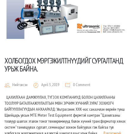
ХОЛБОГДОХ МЭРГЭЖИЛТНҮҮДИЙГ СУРГАЛТАНД
УРЬЖ БАЙНА.
Нийтэлсэн
April 3, 2019
0 Comment
ЦАХИЛГААН ДАМЖУУЛАХ, ТҮГЭЭХ КОМПАНИУД БОЛОН ЦАХИЛГААНЫ
ТООЛУУР БАТАЛГААЖУУЛАЛТЫН МӨН ЭРЧИМ ХҮЧНИЙ ЗУРАГ ЗОХИОГЧ
БАЙГУУЛЛАГУУДЫН АНХААРАЛД: Ультрасоник ХХК-иас санаачлан өөрийн түнш
Щвейцарь улсын MTE Meter Test Equipment фирмтэй хамтран “Цахилгааны
тоолуур шалгах эталон тоног төхөөрөмжүүд болон хүчний трансформатор хянах
систем” танилцуулах сургалт, семинарыг зохион байгуулах гэж байгаа тул
холбогдох мэргэжилтнүүд идэвхтэй хамрагдахыг урьж байна. …
Дэлгэрэнгүй