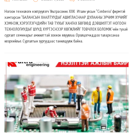
Ногоон технологи нэвтрүүлэгч Ультрасоник ХХК Итали улсын “Cimberio” фирмтэй
хамтарсан “БАЛАНСЫН ХААЛТУУДЫГ АШИГЛАСНААР ДУЛААНЫ ЭРЧИМ ХҮЧИЙГ
ХЭМНЭЖ, ХЭРЭГЛЭГЧДИЙН ТАВ ТУХЫГ ХАНГАХ БӨГӨӨД ДЭВШИЛТЭТ НОГООН
ТЕХНОЛОГИУДЫГ ШУУД ХҮРТЭСНЭЭР ХӨГЖЛИЙГ ТОВЧЛОХ БОЛОМЖ”-ийн тухай
сургалт семинарыг амжилттай зохион явууллаа. Оролцогчиддоо талархсанаа
илэрхийлье. Сургалтын зургуудаас танилцуулж байна.