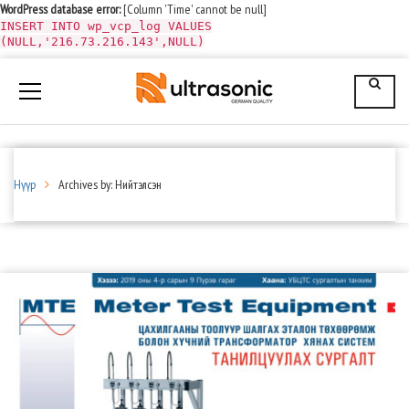
WordPress database error:
[Column 'Time' cannot be null]
INSERT INTO wp_vcp_log VALUES
(NULL,'216.73.216.143',NULL)
Нүүр
Archives by: Нийтэлсэн