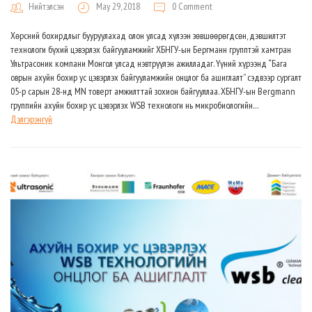
Нийтэлсэн
May 29, 2018
0 Comment
Хөрсний бохирдлыг бууруулахад олон улсад хүлээн зөвшөөрөгдсөн, дэвшилтэт
технологи бүхий цэвэрлэх байгууламжийг ХБНГУ-ын Бергманн групптэй хамтран
Ультрасоник компани Монгол улсад нэвтрүүлэн ажилладаг. Үүний хүрээнд “Бага
оврын ахуйн бохир ус цэвэрлэх байгууламжийн онцлог ба ашиглалт” сэдвээр сургалт
05-р сарын 28-нд MN товерт амжилттай зохион байгууллаа. ХБНГУ-ын Bergmann
группийн ахуйн бохир ус цэвэрлэх WSB технологи нь микробиологийн…
Дэлгэрэнгүй