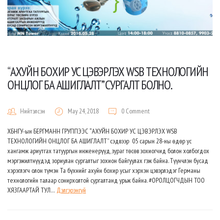
“АХУЙН БОХИР УС ЦЭВЭРЛЭХ WSB ТЕХНОЛОГИЙН
ОНЦЛОГ БА АШИГЛАЛТ” CУРГАЛТ БОЛНО.
Нийтэлсэн
May 24, 2018
0 Comment
ХБНГУ-ын БЕРГМАНН ГРУППЭЭС “АХУЙН БОХИР УС ЦЭВЭРЛЭХ WSB
ТЕХНОЛОГИЙН ОНЦЛОГ БА АШИГЛАЛТ” сэдвээр 05 сарын 28-ны өдөр ус
хангамж ариутгах татуургын инженерүүд, зураг төсөв зохиогчид болон холбогдох
мэргэжилтнүүдэд зориулан сургалтыг зохион байгуулах гэж байна. Түүнчлэн бусад
хэрэглэгч олон түмэн Та бүхнийг ахуйн бохир усыг хэрхэн цэвэрлэдэг Германы
технологийн талаар сонирхолтой сургалтанд урьж байна. #ОРОЛЦОГЧДЫН ТОО
ХЯЗГААРТАЙ ТУЛ…
Дэлгэрэнгүй