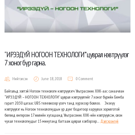
“ИРЭЭДҮЙ НОГООН ТЕХНОЛОГИ” цуврал нэвтрүүлэг
7 хоног бүр гарна.
Нийтэлсэн
June 18, 2018
0 Comment
Байгальд ээлтэй Ногоон технологи нэвтрүүлэгч Ультрасоник ХХК-аас санаачлан
“ИРЭЭДҮЙ – НОГООН ТЕХНОЛОГИ” цуврал нэвтрүүлгийг 7 хоног бүрийн Бямба
гарагт 20:30 цагаас UBS телевизээр үзэгч танд хүрэхээр боллоо. Энэхүү
нэвтрүүлэг нь Ногоон технологиудын үр дүнг бодитоор харуулах зорилготой
бөгөөд өнгөрсөн 17 жилийн хугацаанд Ультрасоник ХХК-ийн нэвтрүүлсэн, олон
чухал технологиудыг 15 минутанд багтааж цуврал хэлбэрээр…
Дэлгэрэнгүй