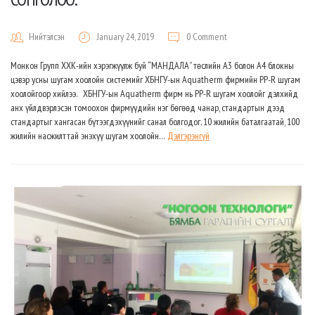
Нийтэлсэн
January 24, 2019
0 Comment
Монкон Групп ХХК-ийн хэрэгжүүлж буй “МАНДАЛА” төслийн А3 болон А4 блокны
цэвэр усны шугам хоолойн системийг ХБНГУ-ын Aquatherm фирмийн PP-R шугам
хоолойгоор хийлээ. ХБНГУ-ын Aquatherm фирм нь PP-R шугам хоолойг дэлхийд
анх үйлдвэрлэсэн томоохон фирмүүдийн нэг бөгөөд чанар, стандартын дээд
стандартыг хангасан бүтээгдэхүүнийг санал болгодог. 10 жилийн баталгаатай, 100
жилийн насжилттай энэхүү шугам хоолойн…
Дэлгэрэнгүй