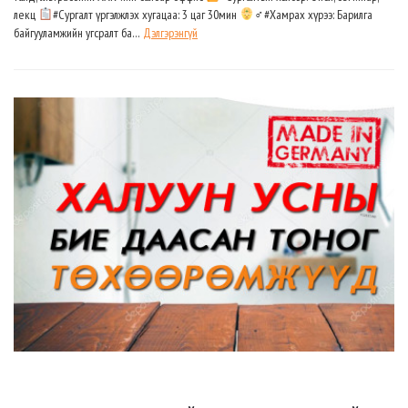
лекц
#Сургалт үргэлжлэх хугацаа: 3 цаг 30мин
‍♂#Хамрах хүрээ: Барилга
байгууламжийн угсралт ба…
Дэлгэрэнгүй