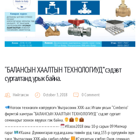
“БАЛАНСЫН ХААЛТЫН ТЕХНОЛОГИУД” сэдэвт
сургалтанд урьж байна.
Нийтэлсэн
October 3, 2018
0 Comment
Ногоон технологи нэвтрүүлэгч Ультрасоник ХХК-аас Итали улсын “Cimberio”
фирмтэй хамтран “БАЛАНСЫН ХААЛТЫН ТЕХНОЛОГИУД” сэдэвт сургалт
семинарыг зохион явуулах гэж байна.
———————————————————-
#Хэзээ:2018 оны 10-р сарын 09 Мягмар
гараг
#Хаана: Дүнжингарав худалдааны төвийн урд талд,133-р сургуулийн зүүн
талд, Ультрасоник ХХК-ийн салбар оффис
#Сургалтын хэлбэр: Онол, семинар,