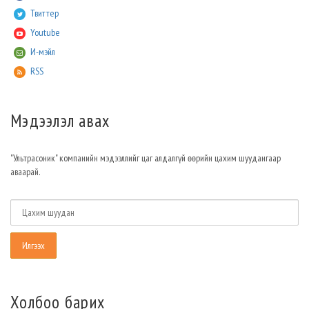
Твиттер
Youtube
И-мэйл
RSS
Мэдээлэл авах
"Ультрасоник" компанийн мэдээллийг цаг алдалгүй өөрийн цахим шуудангаар
аваарай.
Холбоо барих