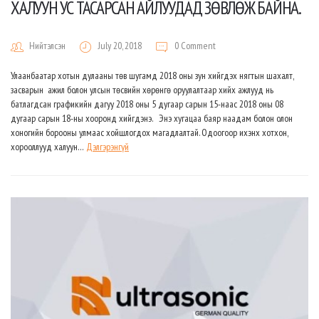
ХАЛУУН УС ТАСАРСАН АЙЛУУДАД ЗӨВЛӨЖ БАЙНА.
Нийтэлсэн
July 20, 2018
0 Comment
Улаанбаатар хотын дулааны төв шугамд 2018 оны зун хийгдэх нягтын шахалт,
засварын ажил болон улсын төсвийн хөрөнгө оруулалтаар хийх ажлууд нь
батлагдсан графикийн дагуу 2018 оны 5 дугаар сарын 15-наас 2018 оны 08
дугаар сарын 18-ны хооронд хийгдэнэ. Энэ хугацаа баяр наадам болон олон
хоногийн борооны улмаас хойшлогдох магадлалтай. Одоогоор ихэнх хотхон,
хорооллууд халуун…
Дэлгэрэнгүй