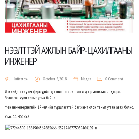
НЭЭЛТТЭЙ АЖЛЫН БАЙР- ЦАХИЛГААНЫ
ИНЖЕНЕР
Нийтэлсэн
October 5, 2018
Мэдээ
0 Comment
Дэлхийд тэргүүлэгч фирмүүдийн дэвшилтэт технологи дээр ажиллах чадварлаг
боловсон хүчин таныг урьж байна.
Мөн инженерингийн 17 жилийн туршлагатай баг хамт олон таныг угтан авах болно.
Утас: 11-453892