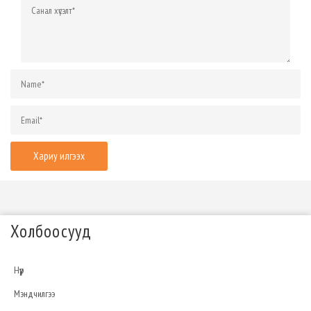
Холбоосууд
Нүүр
Мэндчилгээ