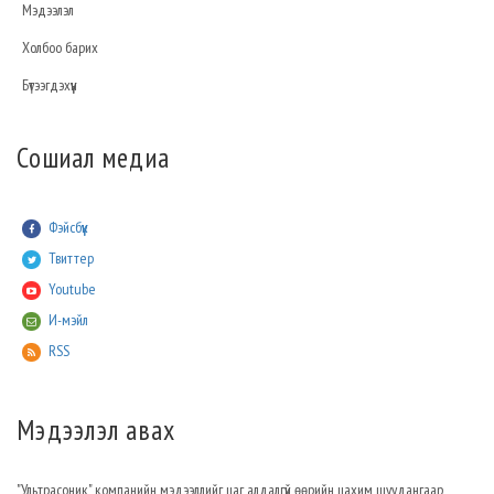
Мэдээлэл
Холбоо барих
Бүтээгдэхүүн
Сошиал медиа
Фэйсбүүк
Твиттер
Youtube
И-мэйл
RSS
Мэдээлэл авах
"Ультрасоник" компанийн мэдээллийг цаг алдалгүй өөрийн цахим шуудангаар