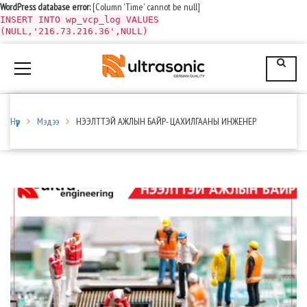
WordPress database error:
[Column 'Time' cannot be null]
INSERT INTO wp_vcp_log VALUES
(NULL,'216.73.216.36',NULL)
Нүүр
Мэдээ
НЭЭЛТТЭЙ АЖЛЫН БАЙР- ЦАХИЛГААНЫ ИНЖЕНЕР