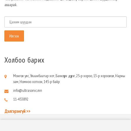
аваарай.
Холбоо барих
Монгол улс, Улаанбаатар хот, Баянзүрх дүүрэг, 25-р хороо, 13-р хороолол, Нарны
зам, Номноо хотхон, 145-р байр
info@ultrasonic.mn
11-453892
Дэлгэрэнгүй >>