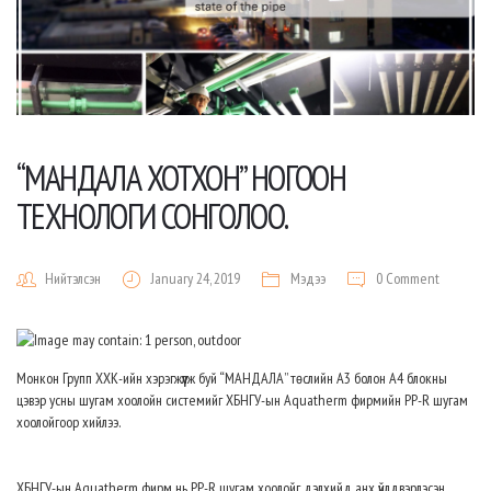
“МАНДАЛА ХОТХОН” НОГООН
ТЕХНОЛОГИ СОНГОЛОО.
Нийтэлсэн
January 24, 2019
Мэдээ
0 Comment
Монкон Групп ХХК-ийн хэрэгжүүлж буй “МАНДАЛА” төслийн А3 болон А4 блокны
цэвэр усны шугам хоолойн системийг ХБНГУ-ын Aquatherm фирмийн PP-R шугам
хоолойгоор хийлээ.
ХБНГУ-ын Aquatherm фирм нь PP-R шугам хоолойг дэлхийд анх үйлдвэрлэсэн