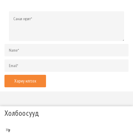
Холбоосууд
Нүүр