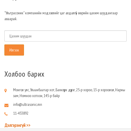
"Ультрасоник" компанийн мэдээллийг цаг алдалгүй өөрийн цахим шуудангаар
аваарай.
Холбоо барих
Монгол улс, Улаанбаатар хот, Баянзүрх дүүрэг, 25-р хороо, 13-р хороолол, Нарны
зам, Номноо хотхон, 145-р байр
info@ultrasonic.mn
11-453892
Дэлгэрэнгүй >>