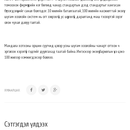
томоохон фирмүүдийн нэг бөгөөд чанар, стандартын дээд стандартыг хангасан
бүтээгдэхүүнийг санал болгодог. 10 жилийн баталгаатай, 100 жилийн насжилттай энэхүү
шугам хоолойн систем нь огт зэврэхгүй, ус шүүрэхгүй, даралтанд маш тэсвэртэй зэрэг
олон чухал давуу талтай.
Мандала хотхоны оршин суугчид цэвэр усны шугам хоолойны чанарт огтхон ч
эргэлзэх хэрэггүй гэдгийг дуулгахад таатай байна. Ингэснээр энэхүү барилгын үнэ цэнэ
100 жилээр хэмжигдэхээр боллоо.
ХУВААЛЦАХ:
Сэтгэгдэл үлдээх