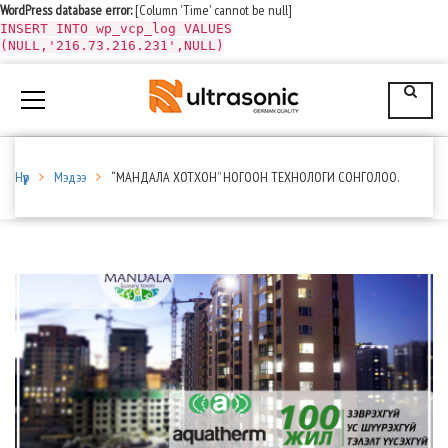
WordPress database error:
[Column 'Time' cannot be null]
INSERT INTO wp_vcp_log VALUES
(NULL,'216.73.216.231',NULL)
Нүүр
Мэдээ
“МАНДАЛА ХОТХОН” НОГООН ТЕХНОЛОГИ СОНГОЛОО.