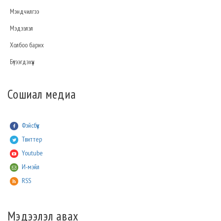
Мэндчилгээ
Мэдээлэл
Холбоо барих
Бүтээгдэхүүн
Сошиал медиа
Фэйсбүүк
Твиттер
Youtube
И-мэйл
RSS
Мэдээлэл авах