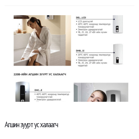
Агшин зуурт ус халаагч