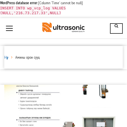
WordPress database error:
[Column 'Time' cannot be null]
INSERT INTO wp_vcp_log VALUES
(NULL,'216.73.217.33',NULL)
Нүүр
Амины орон сууц