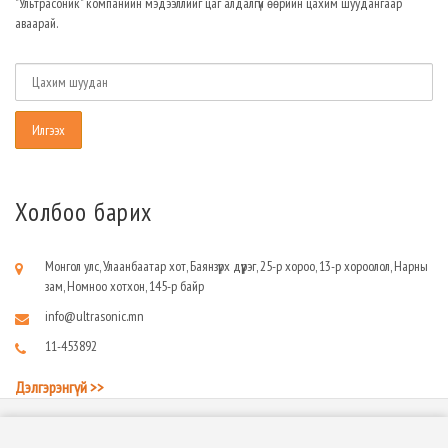
"Ультрасоник" компанийн мэдээллийг цаг алдалгүй өөрийн цахим шуудангаар
аваарай.
Холбоо барих
Монгол улс, Улаанбаатар хот, Баянзүрх дүүрэг, 25-р хороо, 13-р хороолол, Нарны
зам, Номноо хотхон, 145-р байр
info@ultrasonic.mn
11-453892
Дэлгэрэнгүй >>