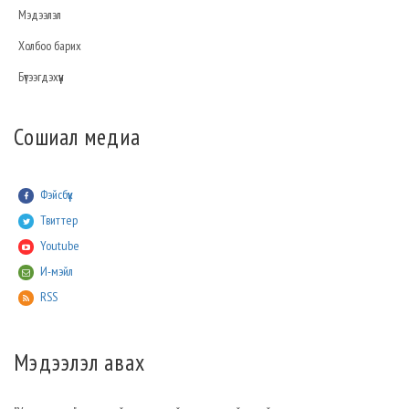
Мэдээлэл
Холбоо барих
Бүтээгдэхүүн
Сошиал медиа
Фэйсбүүк
Твиттер
Youtube
И-мэйл
RSS
Мэдээлэл авах