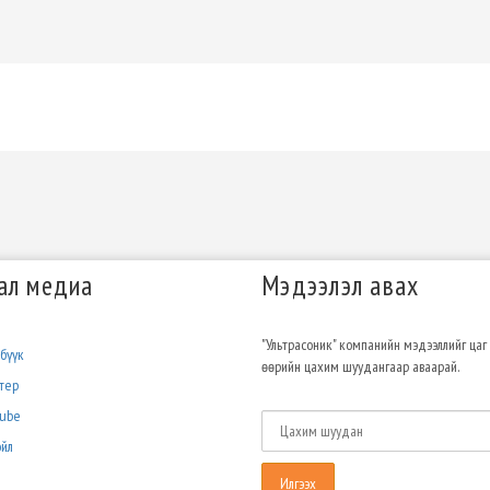
ал медиа
Мэдээлэл авах
"Ультрасоник" компанийн мэдээллийг цаг
бүүк
өөрийн цахим шуудангаар аваарай.
тер
tube
йл