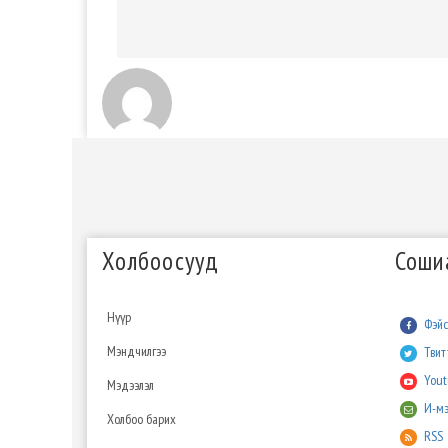
Холбоосууд
Соши
Нүүр
Фэйс
Мэндчилгээ
Твит
You
Мэдээлэл
И-мэ
Холбоо барих
RSS