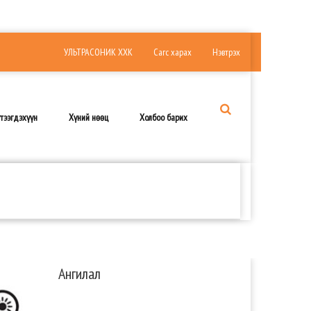
УЛЬТРАСОНИК ХХК
Сагс харах
Нэвтрэх
тээгдэхүүн
Хүний нөөц
Холбоо барих
Ангилал