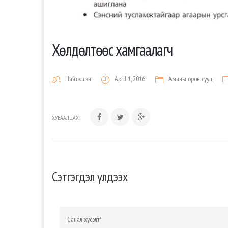
Хөлдөлтөөс хамгаалагч
Нийтэлсэн
April 1, 2016
Амины орон сууц
ХУВААЛЦАХ:
Сэтгэгдэл үлдээх