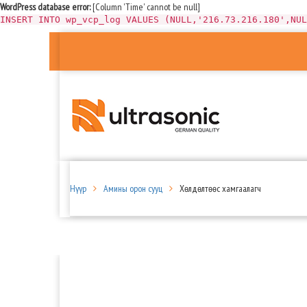
WordPress database error:
[Column 'Time' cannot be null]
INSERT INTO wp_vcp_log VALUES (NULL,'216.73.216.180',NUL
Нүүр
Амины орон сууц
Хөлдөлтөөс хамгаалагч