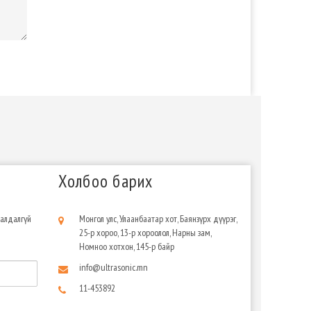
Холбоо барих
 алдалгүй
Монгол улс, Улаанбаатар хот, Баянзүрх дүүрэг,
25-р хороо, 13-р хороолол, Нарны зам,
Номноо хотхон, 145-р байр
info@ultrasonic.mn
11-453892