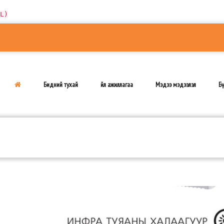
L)
Бидний тухай
Үйл ажиллагаа
Мэдээ мэдээлэл
Бү