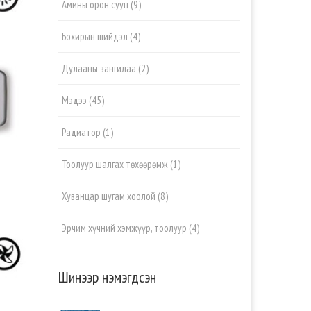
Амины орон сууц
(9)
Бохирын шийдэл
(4)
Дулааны зангилаа
(2)
Мэдээ
(45)
Радиатор
(1)
Тоолуур шалгах төхөөрөмж
(1)
Хуванцар шугам хоолой
(8)
Эрчим хүчний хэмжүүр, тоолуур
(4)
Шинээр нэмэгдсэн