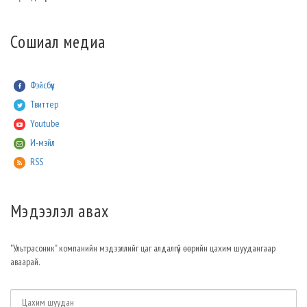
Сошиал медиа
Фэйсбүүк
Твиттер
Youtube
И-мэйл
RSS
Мэдээлэл авах
"Ультрасоник" компанийн мэдээллийг цаг алдалгүй өөрийн цахим шуудангаар
аваарай.