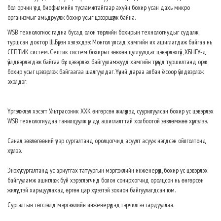
бол орчин үед биофилмийн тусламжтайгаар ахуйн бохир усан дахь микро
организмыг амьдруулж бохир усыг цэвэршүүлж байна.
WSB технологиос гадна бусад олон төрлийн бохирын технологиудыг судалж,
туршсан доктор Ш.Бүрэн хэлэхдээ: Монгол улсад хамгийн их ашиглагдаж байгаа нь
СЕПТИК систем. Септик систем бохирыг зөвхөн цуглуулдаг цэвэрлэхгүй, ХБНГУ-д
үйлдвэрлэгдэж байгаа бүх цэвэрлэх байгууламжууд хамгийн түрүүнд туршилтанд орж
бохир усыг цэвэрлэж байгаагаа шалгуулдаг. Үүний дараа албан ёсоор үйлдвэрлэж
эхэлдэг.
Үргэлжлэл хэсэгт Ультрасоник ХХК өнгөрсөн жилүүдэд суурилуулсан бохир ус цэвэрлэх
WSB технологиудаа танилцуулж үр дүн, ашиглалттай холбоотой зөвлөмжөө хүргэлээ.
Санал, зөвлөгөөний үеэр сургалтанд оролцогчид асуулт асууж нэгдсэн ойлголтонд
хүрлээ.
Энэхүү сургалтанд ус ариутгах татуургын мэргэжлийн инженерүүд, бохир ус цэвэрлэх
байгууламж ашиглаж буй хэрэглэгчид болон сонирхогчид оролцсон нь өнгөрсөн
жилүүдтэй харьцуулахад өргөн цар хүрээтэй зохион байгуулагдсан юм.
Сургалтын төгсгөлд мэргэжлийн инженерүүдэд гэрчилгээ гардууллаа.