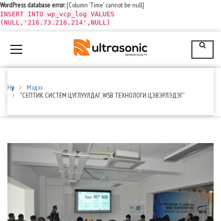
WordPress database error:
[Column 'Time' cannot be null]
INSERT INTO wp_vcp_log VALUES
(NULL,'216.73.216.214',NULL)
Нүүр
Мэдээ
“СЕПТИК СИСТЕМ ЦУГЛУУЛДАГ, WSB ТЕХНОЛОГИ ЦЭВЭРЛЭДЭГ”