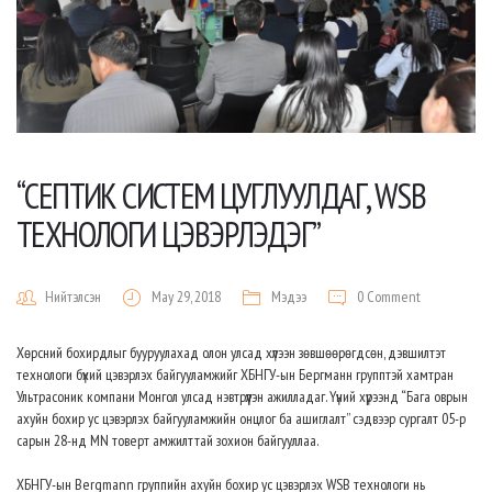
“СЕПТИК СИСТЕМ ЦУГЛУУЛДАГ, WSB
ТЕХНОЛОГИ ЦЭВЭРЛЭДЭГ”
Нийтэлсэн
May 29, 2018
Мэдээ
0 Comment
Хөрсний бохирдлыг бууруулахад олон улсад хүлээн зөвшөөрөгдсөн, дэвшилтэт
технологи бүхий цэвэрлэх байгууламжийг ХБНГУ-ын Бергманн групптэй хамтран
Ультрасоник компани Монгол улсад нэвтрүүлэн ажилладаг. Үүний хүрээнд “Бага оврын
ахуйн бохир ус цэвэрлэх байгууламжийн онцлог ба ашиглалт” сэдвээр сургалт 05-р
сарын 28-нд MN товерт амжилттай зохион байгууллаа.
ХБНГУ-ын Bergmann группийн ахуйн бохир ус цэвэрлэх WSB технологи нь