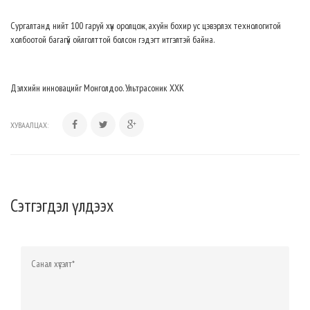
Сургалтанд нийт 100 гаруй хүн оролцож, ахуйн бохир ус цэвэрлэх технологитой
холбоотой багагүй ойлголттой болсон гэдэгт итгэлтэй байна.
Дэлхийн инновацийг Монголдоо. Ультрасоник ХХК
ХУВААЛЦАХ:
Сэтгэгдэл үлдээх