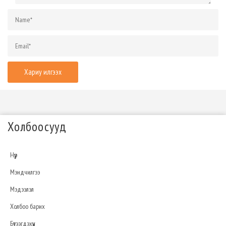
Холбоосууд
Нүүр
Мэндчилгээ
Мэдээлэл
Холбоо барих
Бүтээгдэхүүн