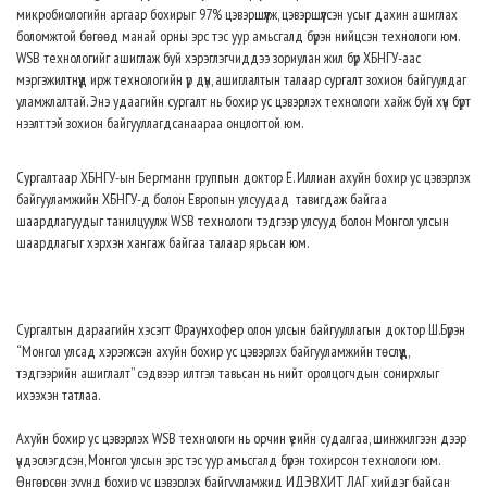
микробиологийн аргаар бохирыг 97% цэвэршүүлж, цэвэршүүлсэн усыг дахин ашиглах
боломжтой бөгөөд манай орны эрс тэс уур амьсгалд бүрэн нийцсэн технологи юм.
WSB технологийг ашиглаж буй хэрэглэгчиддээ зориулан жил бүр ХБНГУ-аас
мэргэжилтнүүд ирж технологийн үр дүн, ашиглалтын талаар сургалт зохион байгуулдаг
уламжлалтай. Энэ удаагийн сургалт нь бохир ус цэвэрлэх технологи хайж буй хүн бүрт
нээлттэй зохион байгууллагдсанаараа онцлогтой юм.
Сургалтаар ХБНГУ-ын Бергманн группын доктор Ё. Иллиан ахуйн бохир ус цэвэрлэх
байгууламжийн ХБНГУ-д болон Европын улсуудад тавигдаж байгаа
шаардлагуудыг танилцуулж WSB технологи тэдгээр улсууд болон Монгол улсын
шаардлагыг хэрхэн хангаж байгаа талаар ярьсан юм.
Сургалтын дараагийн хэсэгт Фраунхофер олон улсын байгууллагын доктор Ш.Бүрэн
“Монгол улсад хэрэгжсэн ахуйн бохир ус цэвэрлэх байгууламжийн төслүүд,
тэдгээрийн ашиглалт” сэдвээр илтгэл тавьсан нь нийт оролцогчдын сонирхлыг
ихээхэн татлаа.
Ахуйн бохир ус цэвэрлэх WSB технологи нь орчин үеийн судалгаа, шинжилгээн дээр
үндэслэгдсэн, Монгол улсын эрс тэс уур амьсгалд бүрэн тохирсон технологи юм.
Өнгөрсөн зуунд бохир ус цэвэрлэх байгууламжид ИДЭВХИТ ЛАГ хийдэг байсан