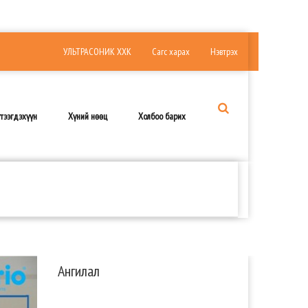
УЛЬТРАСОНИК ХХК
Сагс харах
Нэвтрэх
тээгдэхүүн
Хүний нөөц
Холбоо барих
Ангилал