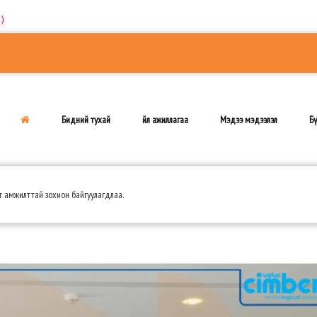
)
Бидний тухай
Үйл ажиллагаа
Мэдээ мэдээлэл
Бү
мжилттай зохион байгуулагдлаа.