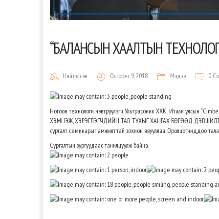
“БАЛАНСЫН ХААЛТЫН ТЕХНОЛОГИУД
Нийтэлсэн
October 9, 2018
Мэдээ
0 C
Ногоон технологи нэвтрүүлэгч Ультрасоник ХХК Итали улсын “
ХЭМНЭЖ, ХЭРЭГЛЭГЧДИЙН ТАВ ТУХЫГ ХАНГАХ БӨГӨӨД ДЭВШИЛТ
сургалт семинарыг амжилттай зохион явууллаа. Оролцогчиддоо тал
Сургалтын зургуудаас танилцуулж байна.