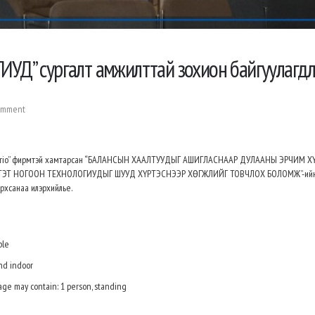
” сургалт амжилттай зохион байгуулагдл
omment
Cimberio” фирмтэй хамтарсан “БАЛАНСЫН ХААЛТУУДЫГ АШИГЛАСНААР ДУЛААНЫ ЭРЧИМ 
ЭТ НОГООН ТЕХНОЛОГИУДЫГ ШУУД ХҮРТЭСНЭЭР ХӨГЖЛИЙГ ТОВЧЛОХ БОЛОМЖ”-ийн
архсанаа илэр
хийлье.