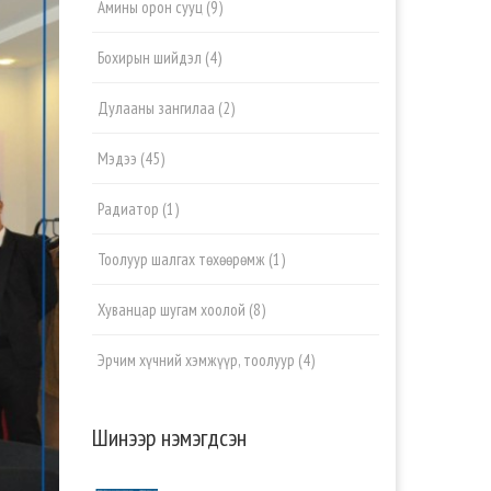
Амины орон сууц
(9)
Бохирын шийдэл
(4)
Дулааны зангилаа
(2)
Мэдээ
(45)
Радиатор
(1)
Тоолуур шалгах төхөөрөмж
(1)
Хуванцар шугам хоолой
(8)
Эрчим хүчний хэмжүүр, тоолуур
(4)
Шинээр нэмэгдсэн