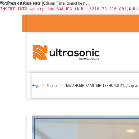
WordPress database error:
[Column 'Time' cannot be null]
INSERT INTO wp_vcp_log VALUES (NULL,'216.73.216.88',NULL
Нүүр
Мэдээ
“БАЛАНСЫН ХААЛТЫН ТЕХНОЛОГИУД” сургалт а