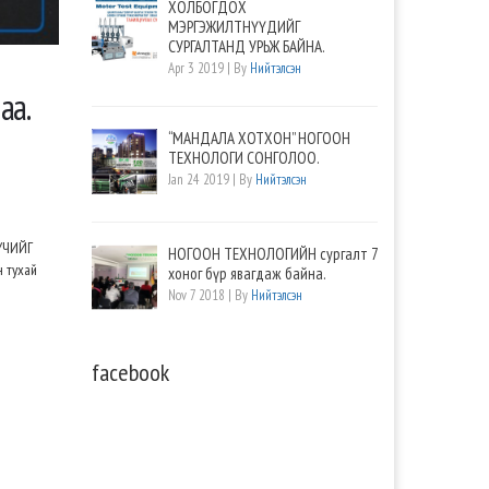
ХОЛБОГДОХ
МЭРГЭЖИЛТНҮҮДИЙГ
СУРГАЛТАНД УРЬЖ БАЙНА.
Apr 3 2019 | By
Нийтэлсэн
аа.
“МАНДАЛА ХОТХОН” НОГООН
ТЕХНОЛОГИ СОНГОЛОО.
Jan 24 2019 | By
Нийтэлсэн
ХҮЧИЙГ
НОГООН ТЕХНОЛОГИЙН сургалт 7
 тухай
хоног бүр явагдаж байна.
Nov 7 2018 | By
Нийтэлсэн
facebook