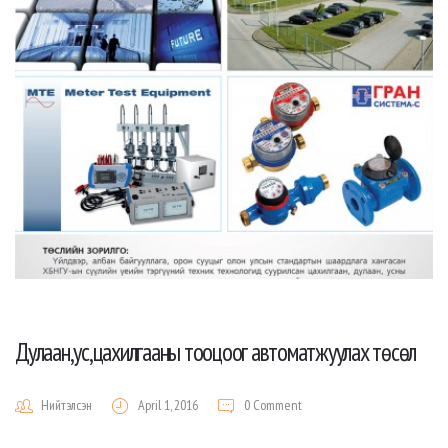
Дулаан,ус,цахилгааны тооцоог автоматжуулах төсөл
Нийтэлсэн
April 1, 2016
0 Comment