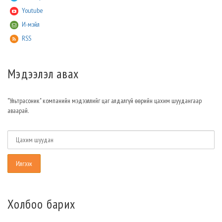
Youtube
И-мэйл
RSS
Мэдээлэл авах
"Ультрасоник" компанийн мэдээллийг цаг алдалгүй өөрийн цахим шуудангаар
аваарай.
Холбоо барих