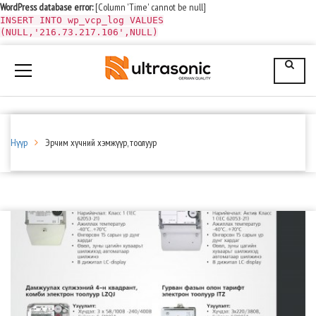
WordPress database error:
[Column 'Time' cannot be null]
INSERT INTO wp_vcp_log VALUES
(NULL,'216.73.217.106',NULL)
Нүүр
Эрчим хүчний хэмжүүр, тоолуур