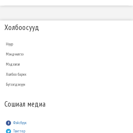
Холбоосууд
Нүүр
Мэндчилгээ
Мэдээлэл
Холбоо барих
Бүтээгдэхүүн
Сошиал медиа
Фэйсбүүк
Твиттер