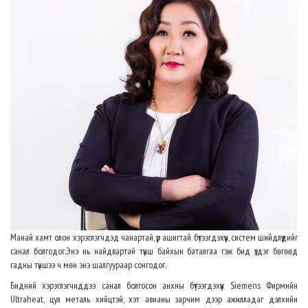
Манай хамт олон хэрэглэгчдэд чанартай, үр ашигтай бүтээгдэхүүн, систем шийдлүүдийг
санал болгодог.Энэ нь найдвартай түнш байхын баталгаа гэж бид үздэг бөгөөд
гадны түншээ ч мөн энэ шалгуураар сонгодог.
Бидний хэрэглэгчиддээ санал болгосон анхны бүтээгдэхүүн Siemens Фирмийн
Ultraheat, цул металь хийцтэй, хэт авианы зарчим дээр ажилладаг дэлхийн