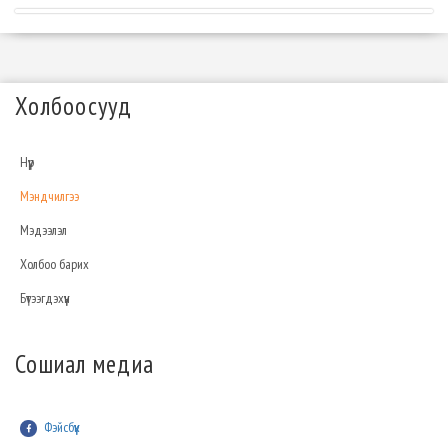
Холбоосууд
Нүүр
Мэндчилгээ
Мэдээлэл
Холбоо барих
Бүтээгдэхүүн
Сошиал медиа
Фэйсбүүк