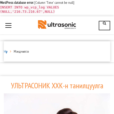
WordPress database error:
[Column 'Time' cannot be null]
INSERT INTO wp_vcp_log VALUES
(NULL,'216.73.216.67',NULL)
Нүүр
Мэндчилгээ
УЛЬТРАСОНИК ХХК-н танилцуулга