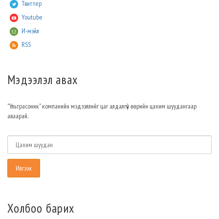
Твиттер
Youtube
И-мэйл
RSS
Мэдээлэл авах
"Ультрасоник" компанийн мэдээллийг цаг алдалгүй өөрийн цахим шуудангаар
аваарай.
Холбоо барих