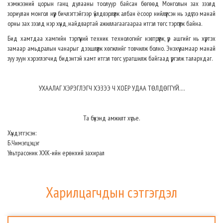
хэмжээний цорын ганц дулааны тоолуур байсан бөгөөд Монголын зах зээлд
зориулан монгол нүүр бичлэгтэйгээр үйлдвэрлүүлж албан ёсоор нийлүүлсэн нь эдүгээ манай
орны зах зээлд нэр хүнд, найдвартай ажиллагаагаараа итгэл төгс тэргүүлж байна.
Бид хамтдаа хамгийн тэргүүний техник технологийг нэвтрүүлж, үр ашгийг нь хүртэх
замаар амьдралын чанарыг дээшлүүлж хөгжлийг товчилж болно. Энэхүү замаар манай
зуу зуун хэрэглэгчид бидэнтэй хамт итгэл төгс урагшилж байгаад үргэлж талархдаг.
УХААЛАГ ХЭРЭГЛЭГЧ ХЭЗЭЭ Ч ХОЁР УДАА ТӨЛДӨГГҮЙ….
Та бүхэнд амжилт хүсье.
Хүндэтгэсэн:
Б.Чимэгцэцэг
Ультрасоник ХХК-ийн ерөнхий захирал
Харилцагчдын сэтгэгдэл