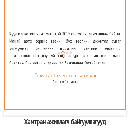
г
Күүл маркетинг хамт олонтой 2015 оноос эхлэн ажиллаж байна.
й
Манай авто сервис төвийн бүх төрлийн дижитал суваг
л
хөгжүүлэлт, системийн шийдлийг хамгийн оновчтой
ж
тодорхойлж өгч, аюулгүй байдлыг үргэлж ханган ажилладагт
,
баярлаж байгаагаа илэрхийлэе. Баярлалаа Күүлийнхээн.
Crown auto service-н захирал
Авто сэлбэг, засвар
Хамтран ажиллагч байгууллагууд