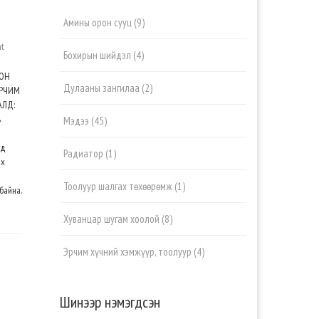
Амины орон сууц
(9)
t
Бохирын шийдэл
(4)
ЛОН
Дулааны зангилаа
(2)
ЭРЧИМ
АЛД:
ь
Мэдээ
(45)
үд
Радиатор
(1)
ах
Тоолуур шалгах төхөөрөмж
(1)
байна.
Хуванцар шугам хоолой
(8)
Эрчим хүчний хэмжүүр, тоолуур
(4)
Шинээр нэмэгдсэн