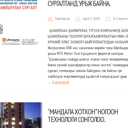
СУРГАЛТАНД УРЬЖ БАЙНА.
Нийтэлсэн
April 3, 2019
0 Commen
ЦАХИЛГААН ДАМЖУУЛАХ, ТҮГЭЭХ КОМПАНИУД БО
ЦАХИЛГААНЫ ТООЛУУР БАТАЛГААЖУУЛАЛТЫН МӨН 
ХҮЧНИЙ ЗУРАГ ЗОХИОГЧ БАЙГУУЛЛАГУУДЫН АНХААР
Ультрасоник ХХК-иас санаачлан өөрийн түнш Щвейцар
улсын MTE Meter Test Equipment фирмтэй хамтран
“Цахилгааны тоолуур шалгах эталон тоног төхөөрөмжү
болон хүчний трансформатор хянах систем” танилцуул
сургалт, семинарыг зохион байгуулах гэж байгаа тул
холбогдох мэргэжилтнүүд идэвхтэй хамрагдахыг урьж 
…
Дэлгэрэнгүй
“МАНДАЛА ХОТХОН” НОГООН
ТЕХНОЛОГИ СОНГОЛОО.