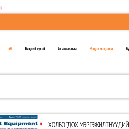
)
Бидний тухай
Үйл ажиллагаа
Мэдээ мэдээлэл
Бү
ХОЛБОГДОХ МЭРГЭЖИЛТНҮҮДИЙ