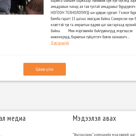
Барилга байшин барихаар төлөвлөж буй хүн бүхэнд зор
амьдралын чанар, ая тав тухтай амьдралыг бүрдүүлэгч
НОГООН ТЕХНОЛОГИУД-ын цуврал сургалт 7 хоног бүр
Бямба гарагт 11 цагаас явагдаж байна. Сонирхсон хүн 
нээлттэй тул та амралтын өдрөө цаг зав гаргаад ирэхий
байна. Мөн мэргэжлийн байгууллагууд, мэргэшсэн
инженерүүд, барилгын гүйцэтгэгч болон захиалагч…
Дэлгэрэнгүй
Цааш үзэх
ал медиа
Мэдээлэл авах
"Ультрасоник" компанийн мэдээллийг цаг