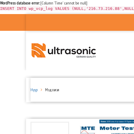
WordPress database error:
[Column 'Time' cannot be null]
INSERT INTO wp_vcp_log VALUES (NULL,'216.73.216.88',NULL
Нүүр
Мэдээлэл