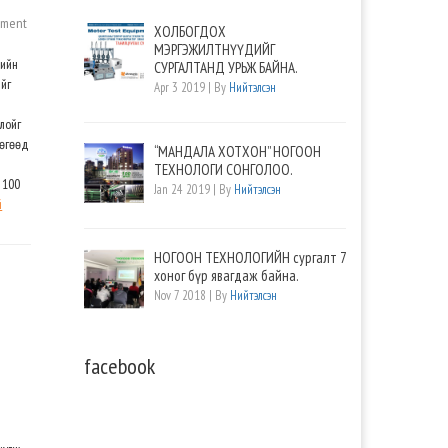
mment
ХОЛБОГДОХ
МЭРГЭЖИЛТНҮҮДИЙГ
лийн
СУРГАЛТАНД УРЬЖ БАЙНА.
ийг
Apr 3 2019 | By
Нийтэлсэн
р
лойг
бөгөөд
“МАНДАЛА ХОТХОН” НОГООН
ТЕХНОЛОГИ СОНГОЛОО.
 100
Jan 24 2019 | By
Нийтэлсэн
й
НОГООН ТЕХНОЛОГИЙН сургалт 7
хоног бүр явагдаж байна.
Nov 7 2018 | By
Нийтэлсэн
facebook