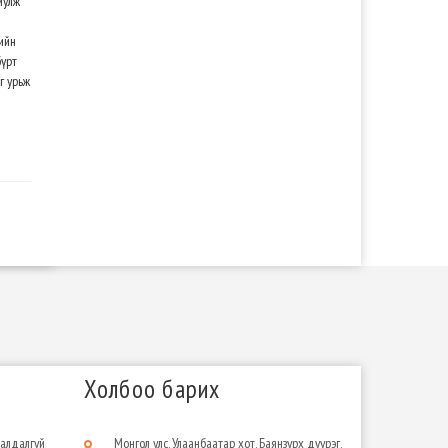
иулж
ийн
бүрт
г урьж
Холбоо барих
 алдалгүй
Монгол улс, Улаанбаатар хот, Баянзүрх дүүрэг,