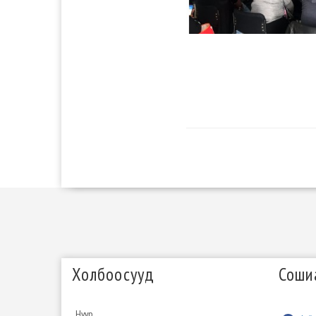
Холбоосууд
Соши
Нүүр