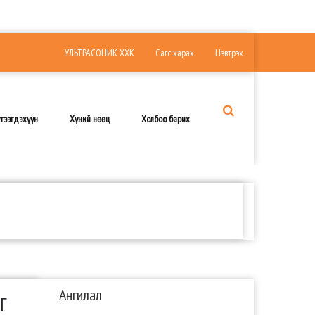
УЛЬТРАСОНИК ХХК
Сагс харах
Нэвтрэх
тээгдэхүүн
Хүний нөөц
Холбоо барих
Ангилал
Г