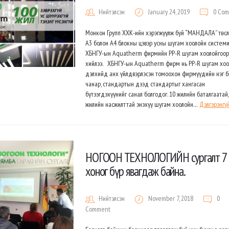
Нийтэлсэн
January 24, 2019
0 Co
Монкон Групп ХХК-ийн хэрэгжүүлж буй “МАНДАЛА” төс
А3 болон А4 блокны цэвэр усны шугам хоолойн систем
ХБНГУ-ын Aquatherm фирмийн PP-R шугам хоолойгоо
хийлээ. ХБНГУ-ын Aquatherm фирм нь PP-R шугам хоо
дэлхийд анх үйлдвэрлэсэн томоохон фирмүүдийн нэг 
чанар, стандартын дээд стандартыг хангасан
бүтээгдэхүүнийг санал болгодог. 10 жилийн баталгаатай,
жилийн насжилттай энэхүү шугам хоолойн…
Дэлгэрэнгү
НОГООН ТЕХНОЛОГИЙН сургалт 7
хоног бүр явагдаж байна.
Нийтэлсэн
November 7, 2018
0
Comment