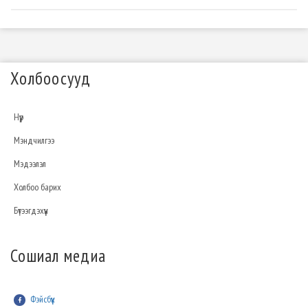
Холбоосууд
Нүүр
Мэндчилгээ
Мэдээлэл
Холбоо барих
Бүтээгдэхүүн
Сошиал медиа
Фэйсбүүк