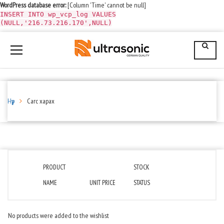
WordPress database error:
[Column 'Time' cannot be null]
INSERT INTO wp_vcp_log VALUES
(NULL,'216.73.216.170',NULL)
Нүүр
Сагс харах
PRODUCT
STOCK
NAME
UNIT PRICE
STATUS
No products were added to the wishlist