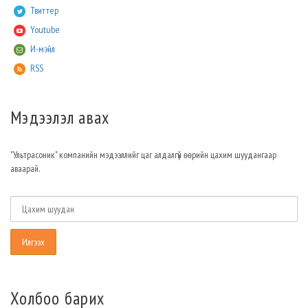
Твиттер
Youtube
И-мэйл
RSS
Мэдээлэл авах
"Ультрасоник" компанийн мэдээллийг цаг алдалгүй өөрийн цахим шуудангаар
аваарай.
Холбоо барих