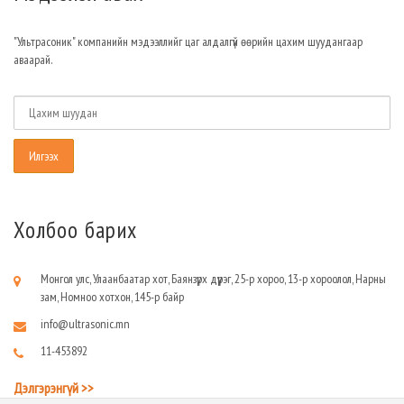
"Ультрасоник" компанийн мэдээллийг цаг алдалгүй өөрийн цахим шуудангаар
аваарай.
Холбоо барих
Монгол улс, Улаанбаатар хот, Баянзүрх дүүрэг, 25-р хороо, 13-р хороолол, Нарны
зам, Номноо хотхон, 145-р байр
info@ultrasonic.mn
11-453892
Дэлгэрэнгүй >>