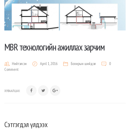
MBR технологийн ажиллах зарчим
Нийтэлсэн
April 1, 2016
Бохирын шийдэл
0
Comment
ХУВААЛЦАХ:
Сэтгэгдэл үлдээх