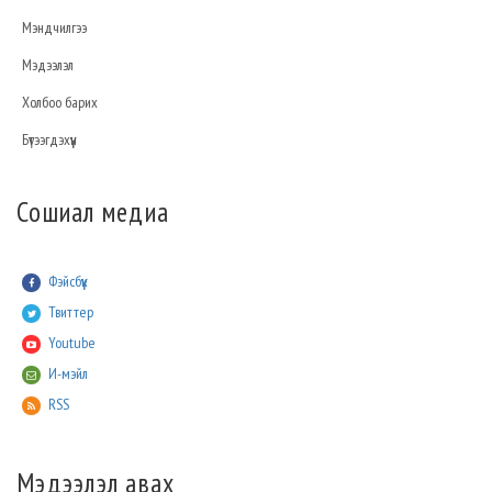
Мэндчилгээ
Мэдээлэл
Холбоо барих
Бүтээгдэхүүн
Сошиал медиа
Фэйсбүүк
Твиттер
Youtube
И-мэйл
RSS
Мэдээлэл авах