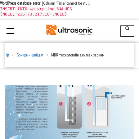
WordPress database error:
[Column 'Time' cannot be null]
INSERT INTO wp_vcp_log VALUES
(NULL,'216.73.217.18',NULL)
Нүүр
Бохирын шийдэл
MBR технологийн ажиллах зарчим