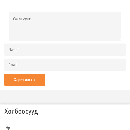
Холбоосууд
Нүүр