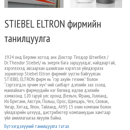
STIEBEL ELTRON фирмийн
танилцуулга
1924 онд Берлин хотод анх Доктор Теодор Штиебел /
Dr.Theodor Stiebel/ нь энерги бага зарцуулдаг, найдвартай,
хэрэглэхэд авсаархан цахилгаан хэрэгсэл үйлдвэрлэх
зорилгоор Stiebel Eltron фирмийг үүсгэн байгуулсан.
STIEBEL ELTRON фирм нь “гэр ахуйн техник” болон
“сэргээгдэх эрчим хүч”-ний салбарт дэпхийн зах зээлд
манлайлагч фирмүүдийн нэг бөгөөд өдгөө дэлхийн
хэмжээнд 120 гаруй улс оронд (Бельги, Франц, Голланд,
Их Британи, Австри, Польш, Орос, Щвецарь, Чех, Словак,
Унгар, Хятад, Япон, Тайланд, АНУ) 15 охин компани болон
үйлдвэрийн цехүүд, дистрибютер компаниудын хамтаар
үйл ажиллагаагаа явуулж байна.
Бүтээгдэхүүний танилцуулга татах