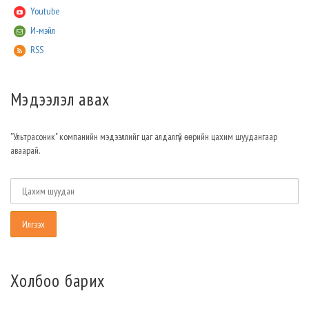
Youtube
И-мэйл
RSS
Мэдээлэл авах
"Ультрасоник" компанийн мэдээллийг цаг алдалгүй өөрийн цахим шуудангаар
аваарай.
Холбоо барих