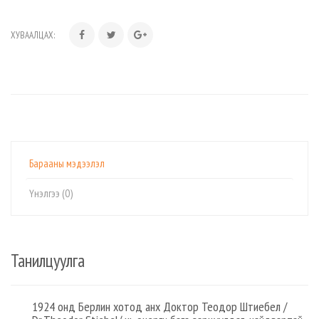
ХУВААЛЦАХ:
Барааны мэдээлэл
Үнэлгээ (0)
Танилцуулга
1924 онд Берлин хотод анх Доктор Теодор Штиебел /