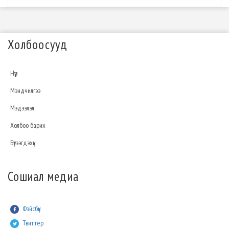
Холбоосууд
Нүүр
Мэндчилгээ
Мэдээлэл
Холбоо барих
Бүтээгдэхүүн
Сошиал медиа
Фэйсбүүк
Твиттер