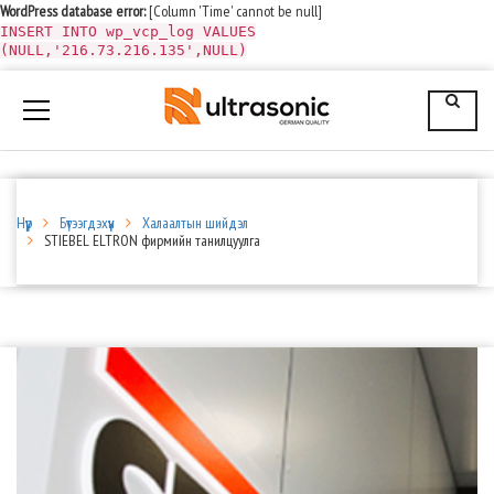
WordPress database error:
[Column 'Time' cannot be null]
INSERT INTO wp_vcp_log VALUES
(NULL,'216.73.216.135',NULL)
Нүүр
Бүтээгдэхүүн
Халаалтын шийдэл
STIEBEL ELTRON фирмийн танилцуулга