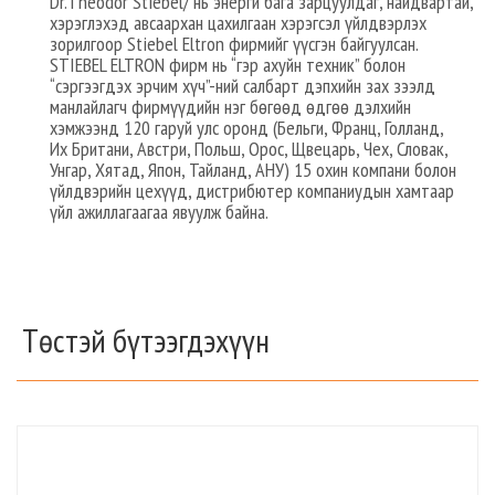
Dr.Theodor Stiebel/ нь энерги бага зарцуулдаг, найдвартай,
хэрэглэхэд авсаархан цахилгаан хэрэгсэл үйлдвэрлэх
зорилгоор Stiebel Eltron фирмийг үүсгэн байгуулсан.
STIEBEL ELTRON фирм нь “гэр ахуйн техник” болон
“сэргээгдэх эрчим хүч”-ний салбарт дэпхийн зах зээлд
манлайлагч фирмүүдийн нэг бөгөөд өдгөө дэлхийн
хэмжээнд 120 гаруй улс оронд (Бельги, Франц, Голланд,
Их Британи, Австри, Польш, Орос, Щвецарь, Чех, Словак,
Унгар, Хятад, Япон, Тайланд, АНУ) 15 охин компани болон
үйлдвэрийн цехүүд, дистрибютер компаниудын хамтаар
үйл ажиллагаагаа явуулж байна.
Төстэй бүтээгдэхүүн