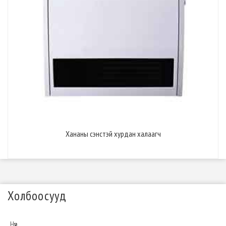
Хананы сэнстэй хурдан халаагч
Холбоосууд
Нүүр