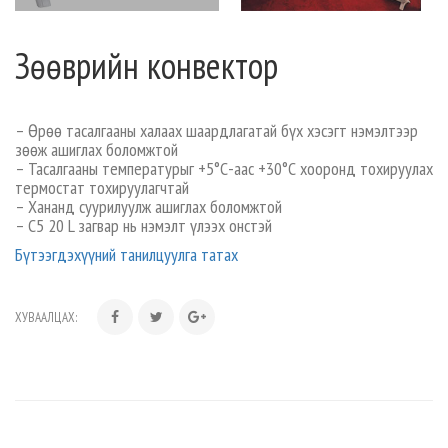
Зөөврийн конвектор
– Өрөө тасалгааны халаах шаардлагатай бүх хэсэгт нэмэлтээр
зөөж ашиглах боломжтой
– Тасалгааны температурыг +5°С-аас +30°С хооронд тохируулах
термостат тохируулагчтай
– Хананд суурилуулж ашиглах боломжтой
– С5 20 L загвар нь нэмэлт үлээх онстэй
Бүтээгдэхүүний танилцуулга татах
ХУВААЛЦАХ: