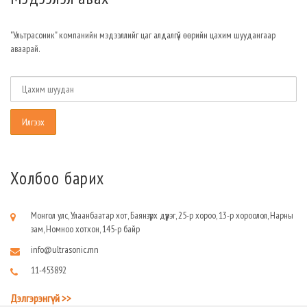
"Ультрасоник" компанийн мэдээллийг цаг алдалгүй өөрийн цахим шуудангаар
аваарай.
Холбоо барих
Монгол улс, Улаанбаатар хот, Баянзүрх дүүрэг, 25-р хороо, 13-р хороолол, Нарны
зам, Номноо хотхон, 145-р байр
info@ultrasonic.mn
11-453892
Дэлгэрэнгүй >>