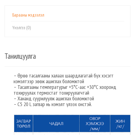
Барааны мэдээлэл
Үнэлгээ (0)
Танилцуулга
– Өрөө тасалгааны халаах шаардлагатай бүх хэсэгт
нэмэлтээр зөөж ашиглах боломжтой
– Тасалгааны температурыг +5°С-аас +30°С хооронд
тохируулах термостат тохируулагчтай
– Хананд суурилуулж ашиглах боломжтой
– С5 20 L загвар нь нэмэлт үлээх онстэй.