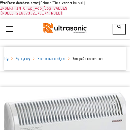
WordPress database error:
[Column 'Time' cannot be null]
INSERT INTO wp_vcp_log VALUES
(NULL,'216.73.217.17',NULL)
Нүүр
Бүтээгдэхүүн
Халаалтын шийдэл
Зөөврийн конвектор