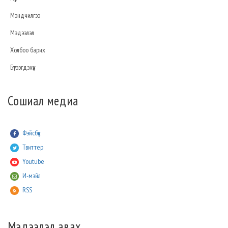
Мэндчилгээ
Мэдээлэл
Холбоо барих
Бүтээгдэхүүн
Сошиал медиа
Фэйсбүүк
Твиттер
Youtube
И-мэйл
RSS
Мэдээлэл авах