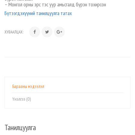
– Монгол орны эрс тэс уур амьсгалд бүрэн тохирсон
Бүтээгдэхүүний танилцуулга татах
ХУВААЛЦАХ:
Барааны мэдээлэл
Үнэлгээ (0)
Танилцуулга