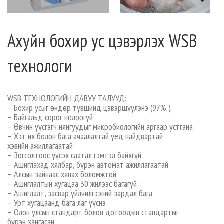
Ахуйн бохир ус цэвэрлэх WSB
технологи
WSB ТЕХНОЛОГИЙН ДАВУУ ТАЛУУД:
– Бохир усыг өндөр түвшинд цэвэршүүлэнэ (97% )
– Байгальд сөрөг нөлөөгүй
– Өвчин үүсгэгч нянгуудыг микробиологийн аргаар устгана
– Хэт их болон бага ачаалалтай үед найдвартай
хэвийн ажиллагаатай
– Зогсолтоос үүсэх саатал гэмтэл байхгүй
– Ашиглахад хялбар, бүрэн автомат ажиллагаатай
– Алсын зайнаас хянах боломжтой
– Ашиглалтын хугацаа 30 жилээс багагүй
– Ашиглалт, засвар үйлчилгээний зардал бага
– Урт хугацаанд бага лаг үүснэ
– Олон улсын стандарт болон дотоодын стандартыг
бүрэн хангасан