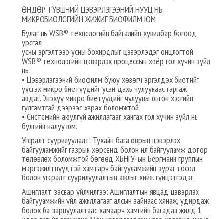
ӨНДӨР ТҮВШНИЙ ЦЭВЭРЛЭГЭЭНИЙ НУУЦ НЬ
МИКРОБИОЛОГИЙН ЖИЖИГ БИОФИЛМ ЮМ
Булаг нь WSB® технологийн байгалийн хувилбар бөгөөд
урсгал
усны эргэлтээр усны бохирдлыг цэвэрлэдэг онцлогтой.
WSB® технологийн цэвэрлэх процессын хоёр гол хүчин зүйл
нь:
• Цэвэрлэгээний биофилм буюу хөвөгч эргэлдэх биетийг
үүсгэх микро биетүүдийг усан дахь чулуунаас гаргаж
авдаг. Энэхүү микро биетүүдийг чулууны өнгөн хэсгийн
гулгамтгай дээрээс харах боломжтой.
• Системийн аюулгүй ажиллагааг хангах гол хүчин зүйл нь
булгийн налуу юм.
Угсралт суурилуулалт: Тухайн бага оврын цэвэрлэх
байгууламжийг газрын хөрсөнд болон ил байгууламж дотор
төлөвлөх боломжтой бөгөөд ХБНГУ-ын Бергманн группын
мэргэжилтнүүдтэй хамтарч байгууламжийн зураг төсөл
болон угсралт суурилуулалтын ажлыг хийж гүйцэтгэдэг.
Ашиглалт засвар үйлчилгээ: Ашиглалтын явцад цэвэрлэх
байгууамжийн үйл ажиллагааг алсын зайнаас хянаж, удирдаж
болох ба зарцуулалтаас хамаарч хамгийн багадаа жилд 1