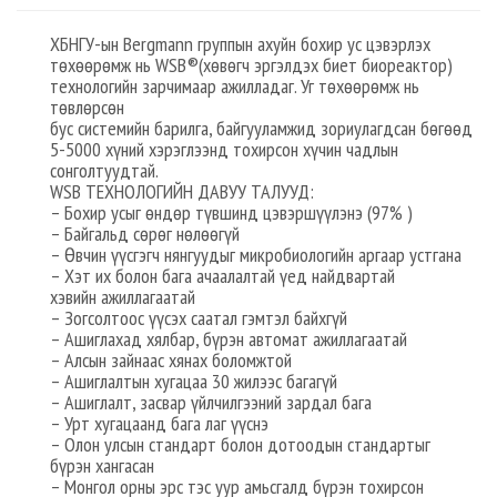
ХБНГУ-ын Bergmann группын ахуйн бохир ус цэвэрлэх
төхөөрөмж нь WSB®(хөвөгч эргэлдэх биет биореактор)
технологийн зарчимаар ажилладаг. Уг төхөөрөмж нь
төвлөрсөн
бус системийн барилга, байгууламжид зориулагдсан бөгөөд
5-5000 хүний хэрэглээнд тохирсон хүчин чадлын
сонголтуудтай.
WSB ТЕХНОЛОГИЙН ДАВУУ ТАЛУУД:
– Бохир усыг өндөр түвшинд цэвэршүүлэнэ (97% )
– Байгальд сөрөг нөлөөгүй
– Өвчин үүсгэгч нянгуудыг микробиологийн аргаар устгана
– Хэт их болон бага ачаалалтай үед найдвартай
хэвийн ажиллагаатай
– Зогсолтоос үүсэх саатал гэмтэл байхгүй
– Ашиглахад хялбар, бүрэн автомат ажиллагаатай
– Алсын зайнаас хянах боломжтой
– Ашиглалтын хугацаа 30 жилээс багагүй
– Ашиглалт, засвар үйлчилгээний зардал бага
– Урт хугацаанд бага лаг үүснэ
– Олон улсын стандарт болон дотоодын стандартыг
бүрэн хангасан
– Монгол орны эрс тэс уур амьсгалд бүрэн тохирсон