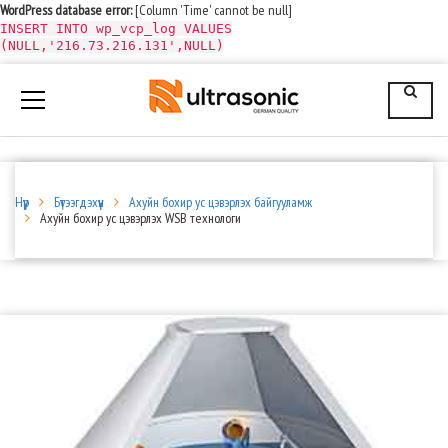
WordPress database error:
[Column 'Time' cannot be null]
INSERT INTO wp_vcp_log VALUES
(NULL,'216.73.216.131',NULL)
Нүүр
Бүтээгдэхүүн
Ахуйн бохир ус цэвэрлэх байгууламж
Ахуйн бохир ус цэвэрлэх WSB технологи