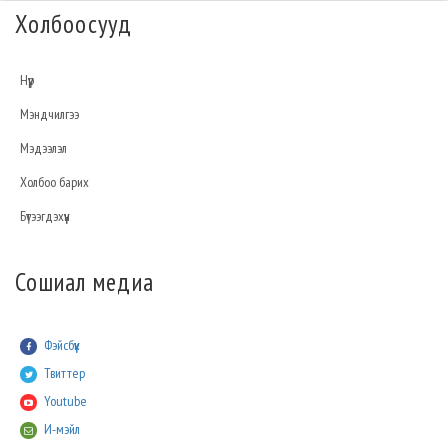
Холбоосууд
Нүүр
Мэндчилгээ
Мэдээлэл
Холбоо барих
Бүтээгдэхүүн
Сошиал медиа
Фэйсбүүк
Твиттер
Youtube
И-мэйл