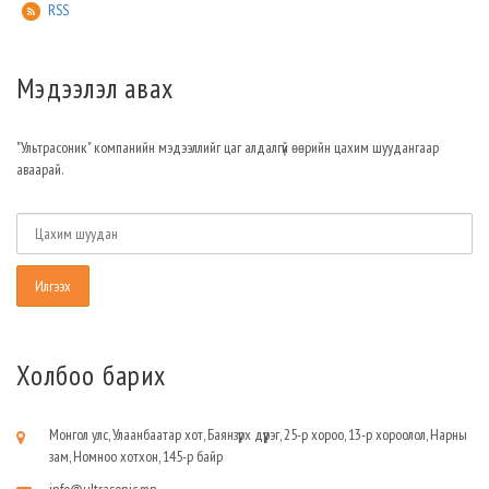
RSS
Мэдээлэл авах
"Ультрасоник" компанийн мэдээллийг цаг алдалгүй өөрийн цахим шуудангаар
аваарай.
Холбоо барих
Монгол улс, Улаанбаатар хот, Баянзүрх дүүрэг, 25-р хороо, 13-р хороолол, Нарны
зам, Номноо хотхон, 145-р байр
info@ultrasonic.mn