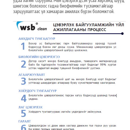
удаа лагийг соруулна. Мөн цэвэрлэгдсэн усаа хөрсөнд шууд
шингээж болохоос гадна биофилмийн тусламжтайгаар
зарцуулалтаас үл хамааран ажиллах бүрэн боломжтой.