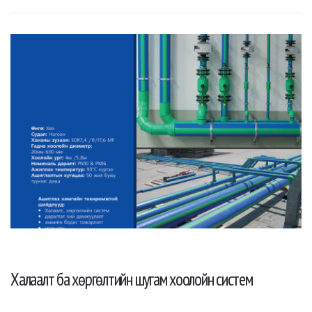
Халаалт ба хөргөлтийн шугам хоолойн систем