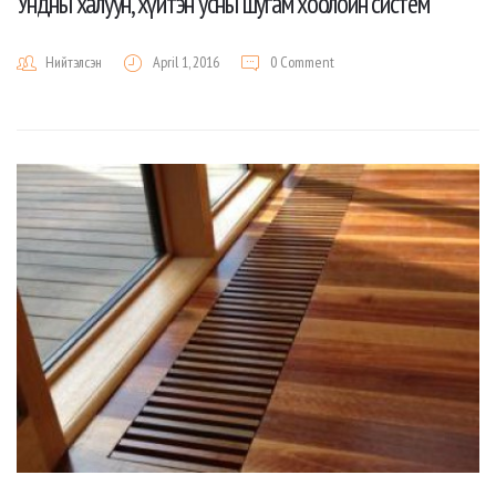
Ундны халуун, хүйтэн усны шугам хоолойн систем
Нийтэлсэн
April 1, 2016
0 Comment