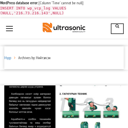
WordPress database error:
[Column 'Time' cannot be null]
INSERT INTO wp_vcp_log VALUES
(NULL,'216.73.216.143',NULL)
Нүүр
Archives by: Нийтэлсэн