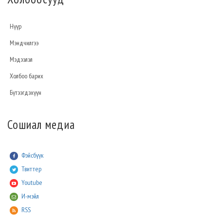
Нүүр
Мэндчилгээ
Мэдээлэл
Холбоо барих
Бүтээгдэхүүн
Сошиал медиа
Фэйсбүүк
Твиттер
Youtube
И-мэйл
RSS