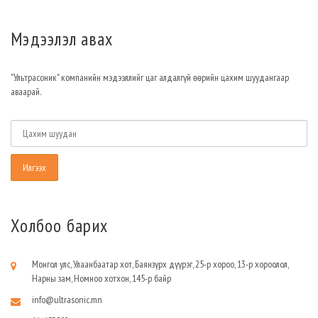
Мэдээлэл авах
"Ультрасоник" компанийн мэдээллийг цаг алдалгүй өөрийн цахим шуудангаар
аваарай.
Холбоо барих
Монгол улс, Улаанбаатар хот, Баянзүрх дүүрэг, 25-р хороо, 13-р хороолол,
Нарны зам, Номноо хотхон, 145-р байр
info@ultrasonic.mn