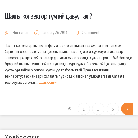
Шалны конвектор түүний давуу тал ?
Нийтэлсэн
January 26, 2016
0 Comment
Шалны конвектор нь шилэн фасадтай болон шаландаа хүртэл том цонхтой
барилгын өрөө тасалгааны цонхны наана шаланд далд суурилуулагдсанаар
цонхоор орж ирэх хүйтэн агаар урсгалыг хааж өрөөнд дулаан орчинг бий болгодог.
Өрөөний шалны түвшинтэй нэг түвшинд суурилуулах боломжтой Цонхны өмнө
хүссэн урттайгаар сонгож суурилуулах боломжтой Өрөө тасалгааны
температураас хамаарч халаалтыг удирдах автомат удирдлагатай Халаалт
тохируулах автомат…
Дэлгэрэнгүй
1
…
6
7
Холбоосууд