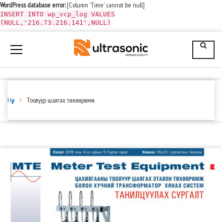
WordPress database error:
[Column 'Time' cannot be null]
INSERT INTO wp_vcp_log VALUES
(NULL,'216.73.216.141',NULL)
Нүүр
Тоолуур шалгах төхөөрөмж