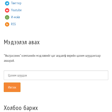
Твиттер
Youtube
И-мэйл
RSS
Мэдээлэл авах
"Ультрасоник" компанийн мэдээллийг цаг алдалгүй өөрийн цахим шуудангаар
аваарай.
Холбоо барих