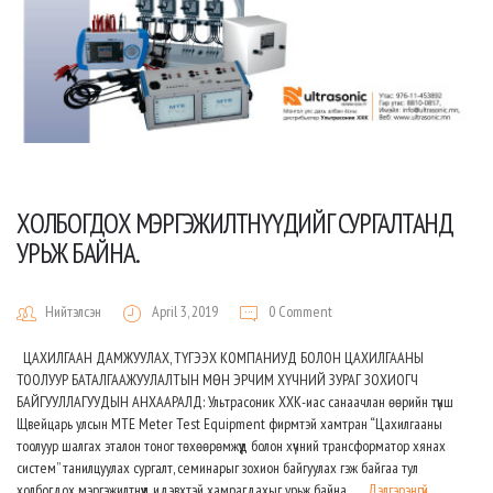
ХОЛБОГДОХ МЭРГЭЖИЛТНҮҮДИЙГ СУРГАЛТАНД
УРЬЖ БАЙНА.
Нийтэлсэн
April 3, 2019
0 Comment
ЦАХИЛГААН ДАМЖУУЛАХ, ТҮГЭЭХ КОМПАНИУД БОЛОН ЦАХИЛГААНЫ
ТООЛУУР БАТАЛГААЖУУЛАЛТЫН МӨН ЭРЧИМ ХҮЧНИЙ ЗУРАГ ЗОХИОГЧ
БАЙГУУЛЛАГУУДЫН АНХААРАЛД: Ультрасоник ХХК-иас санаачлан өөрийн түнш
Щвейцарь улсын MTE Meter Test Equipment фирмтэй хамтран “Цахилгааны
тоолуур шалгах эталон тоног төхөөрөмжүүд болон хүчний трансформатор хянах
систем” танилцуулах сургалт, семинарыг зохион байгуулах гэж байгаа тул
холбогдох мэргэжилтнүүд идэвхтэй хамрагдахыг урьж байна. …
Дэлгэрэнгүй