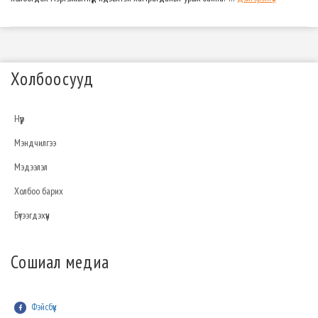
Холбоосууд
Нүүр
Мэндчилгээ
Мэдээлэл
Холбоо барих
Бүтээгдэхүүн
Сошиал медиа
Фэйсбүүк