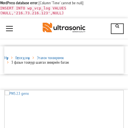
WordPress database error:
[Column 'Time' cannot be null]
INSERT INTO wp_vcp_log VALUES
(NULL,'216.73.216.123',NULL)
Нүүр
Бүтээгдэхүүн
Эталон төхөөрөмж
3 фазын тоолуур шалгах зөөврийн багаж