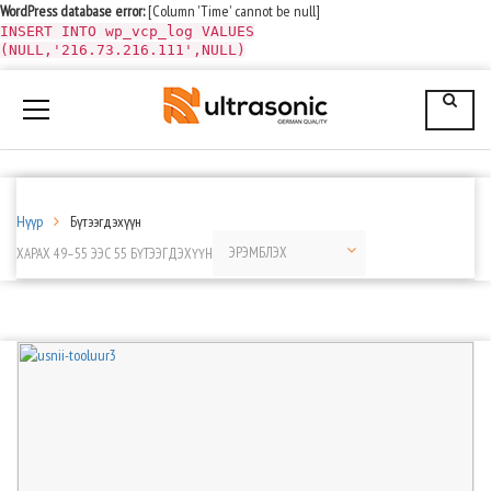
WordPress database error:
[Column 'Time' cannot be null]
INSERT INTO wp_vcp_log VALUES
(NULL,'216.73.216.111',NULL)
Нүүр
Бүтээгдэхүүн
ХАРАХ 49–55 ЭЭС 55 БҮТЭЭГДЭХҮҮН