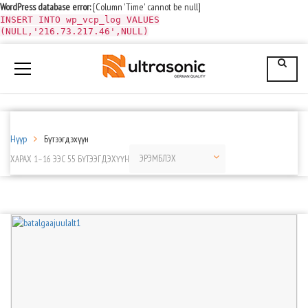
WordPress database error:
[Column 'Time' cannot be null]
INSERT INTO wp_vcp_log VALUES
(NULL,'216.73.217.46',NULL)
Нүүр
Бүтээгдэхүүн
ХАРАХ 1–16 ЭЭС 55 БҮТЭЭГДЭХҮҮН