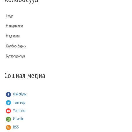
Нүүр
Мэндчилгээ
Мэдээлэл
Холбоо барих
Бүтээгдэхүүн
Сошиал медиа
Фэйсбүүк
Твиттер
Youtube
И-мэйл
RSS