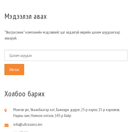
Мэдээлэл авах
"Ультрасоник" компанийн мэдээллийг цаг алдалгүй өөрийн цахим шуудангаар
аваарай.
Холбоо барих
Монгол улс, Улаанбаатар хот, Баянзүрх дүүрэг, 25-р хороо, 13-р хороолол,
Нарны зам, Номноо хотхон, 145-р байр
info@ultrasonic.mn