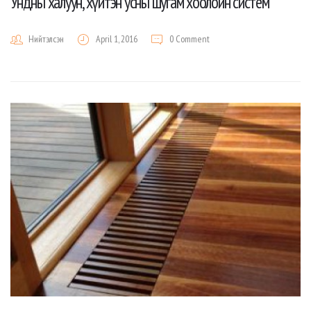
Ундны халуун, хүйтэн усны шугам хоолойн систем
Нийтэлсэн
April 1, 2016
0 Comment