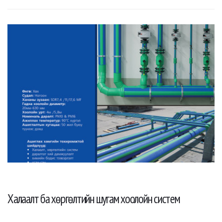
Халаалт ба хөргөлтийн шугам хоолойн систем